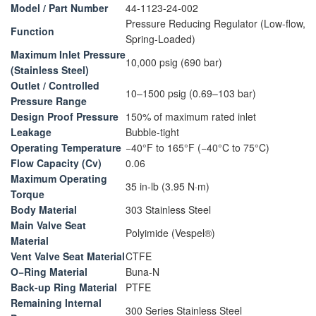
Model / Part Number
44-1123-24-002
Pressure Reducing Regulator (Low-flow,
Function
Spring-Loaded)
Maximum Inlet Pressure
10,000 psig (690 bar)
(Stainless Steel)
Outlet / Controlled
10–1500 psig (0.69–103 bar)
Pressure Range
Design Proof Pressure
150% of maximum rated inlet
Leakage
Bubble-tight
Operating Temperature
−40°F to 165°F (−40°C to 75°C)
Flow Capacity (Cv)
0.06
Maximum Operating
35 in-lb (3.95 N·m)
Torque
Body Material
303 Stainless Steel
Main Valve Seat
Polyimide (Vespel®)
Material
Vent Valve Seat Material
CTFE
O−Ring Material
Buna-N
Back-up Ring Material
PTFE
Remaining Internal
300 Series Stainless Steel