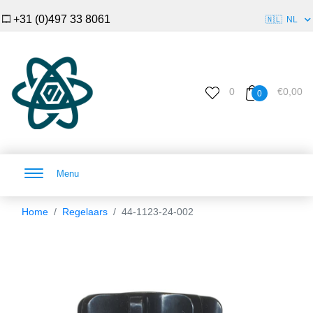
+31 (0)497 33 8061
🇳🇱
NL
0
€0,00
0
Menu
Home
Regelaars
44-1123-24-002