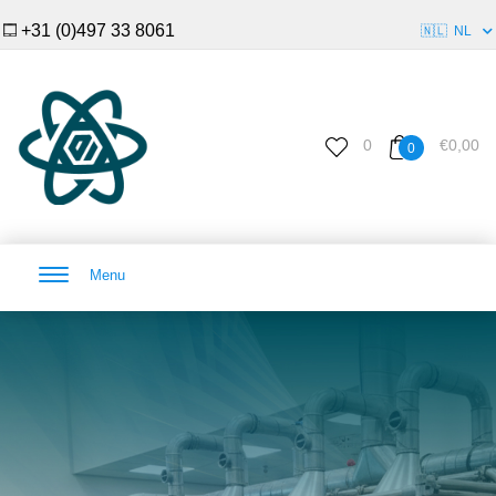
+31 (0)497 33 8061
🇳🇱
NL
0
€0,00
0
Menu