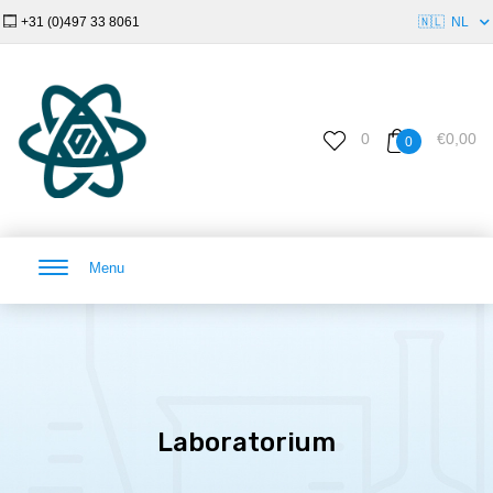
+31 (0)497 33 8061
🇳🇱
NL
0
€0,00
0
Menu
Laboratorium