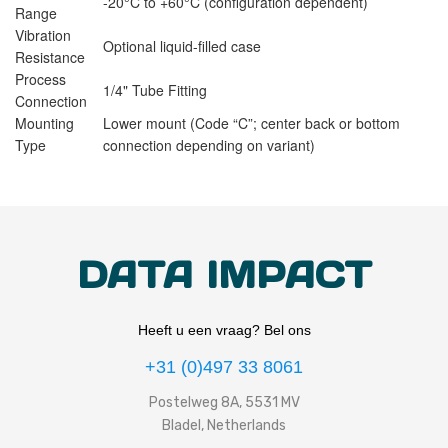
-20°C to +60°C (configuration dependent)
Range
Vibration
Optional liquid-filled case
Resistance
Process
1/4" Tube Fitting
Connection
Mounting
Lower mount (Code “C”; center back or bottom
Type
connection depending on variant)
DATA IMPACT
Heeft u een vraag? Bel ons
+31 (0)497 33 8061
Postelweg 8A, 5531 MV
Bladel, Netherlands