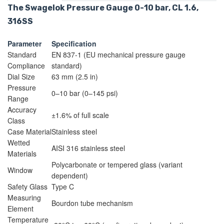
The Swagelok Pressure Gauge 0-10 bar, CL 1.6,
316SS
Parameter
Specification
Standard
EN 837-1 (EU mechanical pressure gauge
Compliance
standard)
Dial Size
63 mm (2.5 in)
Pressure
0–10 bar (0–145 psi)
Range
Accuracy
±1.6% of full scale
Class
Case Material
Stainless steel
Wetted
AISI 316 stainless steel
Materials
Polycarbonate or tempered glass (variant
Window
dependent)
Safety Glass
Type C
Measuring
Bourdon tube mechanism
Element
Temperature