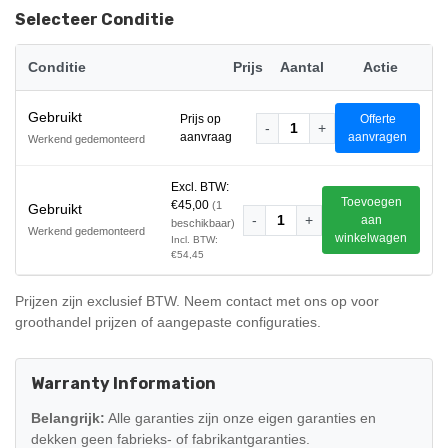
Selecteer Conditie
Conditie
Prijs
Aantal
Actie
Gebruikt
Prijs op
Offerte
-
1
+
aanvraag
aanvragen
Werkend gedemonteerd
Excl. BTW:
Toevoegen
€45,00
(1
Gebruikt
-
1
+
aan
beschikbaar)
Werkend gedemonteerd
winkelwagen
Incl. BTW:
€54,45
Prijzen zijn exclusief BTW. Neem contact met ons op voor
groothandel prijzen of aangepaste configuraties.
Warranty Information
Belangrijk:
Alle garanties zijn onze eigen garanties en
dekken geen fabrieks- of fabrikantgaranties.