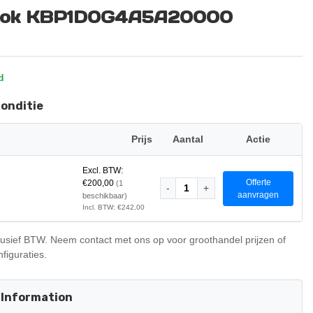
lok KBP1D0G4A5A20000
d
Conditie
Prijs
Aantal
Actie
Excl. BTW:
Offerte
€200,00
(1
-
1
+
aanvragen
beschikbaar)
Incl. BTW: €242,00
clusief BTW. Neem contact met ons op voor groothandel prijzen of
figuraties.
 Information