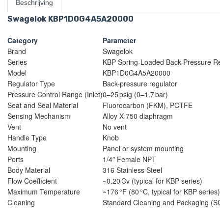
Beschrijving
Swagelok KBP1D0G4A5A20000
Category
Parameter
Brand
Swagelok
Series
KBP Spring-Loaded Back-Pressure Re
Model
KBP1D0G4A5A20000
Regulator Type
Back-pressure regulator
Pressure Control Range (Inlet)
0–25 psig (0–1.7 bar)
Seat and Seal Material
Fluorocarbon (FKM), PCTFE
Sensing Mechanism
Alloy X-750 diaphragm
Vent
No vent
Handle Type
Knob
Mounting
Panel or system mounting
Ports
1/4″ Female NPT
Body Material
316 Stainless Steel
Flow Coefficient
~0.20 Cv (typical for KBP series)
Maximum Temperature
~176 °F (80 °C, typical for KBP series)
Cleaning
Standard Cleaning and Packaging (S