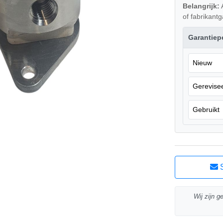
Belangrijk:
A
of fabrikantg
Garantiep
Nieuw
Gerevise
Gebruikt
S
Wij zijn g