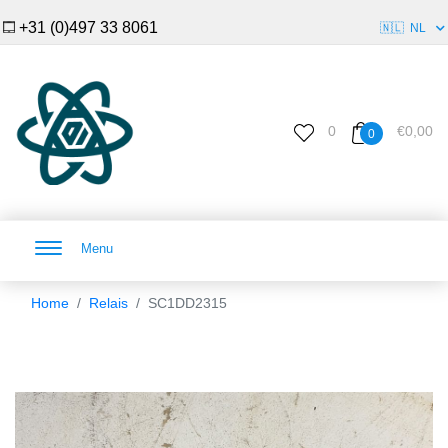
+31 (0)497 33 8061
🇳🇱
NL
0
€0,00
0
Menu
Home
Relais
SC1DD2315