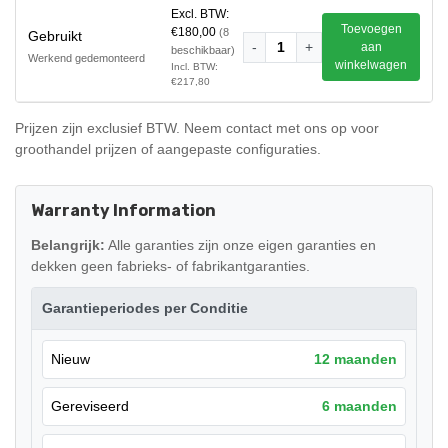
Excl. BTW:
Toevoegen
€180,00
(8
Gebruikt
-
1
+
aan
beschikbaar)
Werkend gedemonteerd
winkelwagen
Incl. BTW:
€217,80
Prijzen zijn exclusief BTW. Neem contact met ons op voor
groothandel prijzen of aangepaste configuraties.
Warranty Information
Belangrijk:
Alle garanties zijn onze eigen garanties en
dekken geen fabrieks- of fabrikantgaranties.
Garantieperiodes per Conditie
Nieuw
12 maanden
Gereviseerd
6 maanden