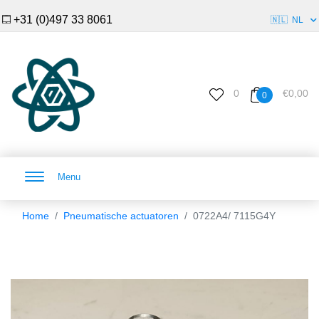
+31 (0)497 33 8061
🇳🇱
NL
0
€0,00
0
Menu
Home
Pneumatische actuatoren
0722A4/ 7115G4Y