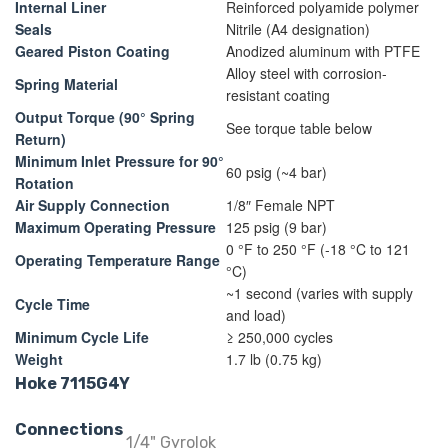
Internal Liner
Reinforced polyamide polymer
Seals
Nitrile (A4 designation)
Geared Piston Coating
Anodized aluminum with PTFE
Alloy steel with corrosion-
Spring Material
resistant coating
Output Torque (90° Spring
See torque table below
Return)
Minimum Inlet Pressure for 90°
60 psig (~4 bar)
Rotation
Air Supply Connection
1/8″ Female NPT
Maximum Operating Pressure
125 psig (9 bar)
0 °F to 250 °F (-18 °C to 121
Operating Temperature Range
°C)
~1 second (varies with supply
Cycle Time
and load)
Minimum Cycle Life
≥ 250,000 cycles
Weight
1.7 lb (0.75 kg)
Hoke 7115G4Y
Connections
1/4" Gyrolok