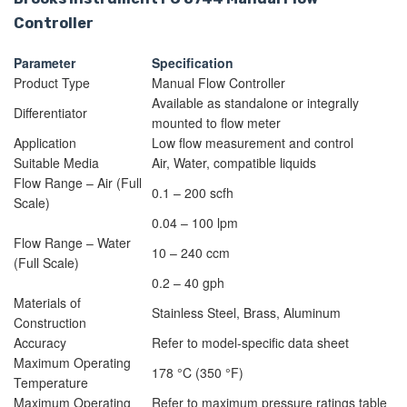
Controller
Parameter
Specification
Product Type
Manual Flow Controller
Available as standalone or integrally
Differentiator
mounted to flow meter
Application
Low flow measurement and control
Suitable Media
Air, Water, compatible liquids
Flow Range – Air (Full
0.1 – 200 scfh
Scale)
0.04 – 100 lpm
Flow Range – Water
10 – 240 ccm
(Full Scale)
0.2 – 40 gph
Materials of
Stainless Steel, Brass, Aluminum
Construction
Accuracy
Refer to model-specific data sheet
Maximum Operating
178 °C (350 °F)
Temperature
Maximum Operating
Refer to maximum pressure ratings table