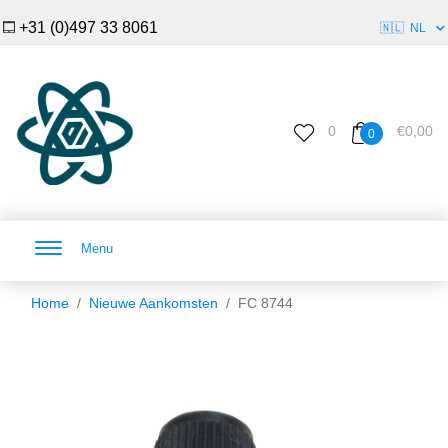
+31 (0)497 33 8061
🇳🇱
NL
0
€0,00
0
Menu
Home
Nieuwe Aankomsten
FC 8744