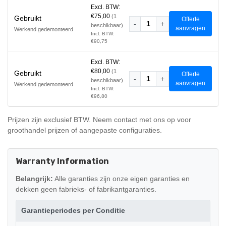
Excl. BTW:
€75,00
(1
Gebruikt
Offerte
-
1
+
beschikbaar)
aanvragen
Werkend gedemonteerd
Incl. BTW:
€90,75
Excl. BTW:
€80,00
(1
Gebruikt
Offerte
-
1
+
beschikbaar)
aanvragen
Werkend gedemonteerd
Incl. BTW:
€96,80
Prijzen zijn exclusief BTW. Neem contact met ons op voor
groothandel prijzen of aangepaste configuraties.
Warranty Information
Belangrijk:
Alle garanties zijn onze eigen garanties en
dekken geen fabrieks- of fabrikantgaranties.
Garantieperiodes per Conditie